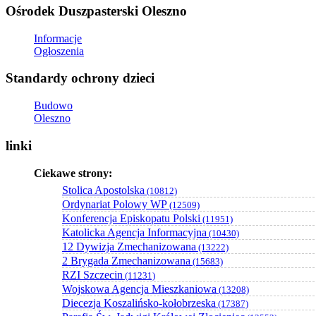
Ośrodek Duszpasterski Oleszno
Informacje
Ogłoszenia
Standardy ochrony dzieci
Budowo
Oleszno
linki
Ciekawe strony:
Stolica Apostolska
(10812)
Ordynariat Polowy WP
(12509)
Konferencja Episkopatu Polski
(11951)
Katolicka Agencja Informacyjna
(10430)
12 Dywizja Zmechanizowana
(13222)
2 Brygada Zmechanizowana
(15683)
RZI Szczecin
(11231)
Wojskowa Agencja Mieszkaniowa
(13208)
Diecezja Koszalińsko-kołobrzeska
(17387)