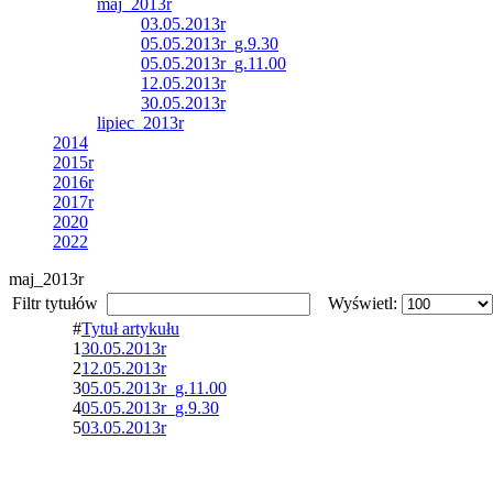
maj_2013r
03.05.2013r
05.05.2013r_g.9.30
05.05.2013r_g.11.00
12.05.2013r
30.05.2013r
lipiec_2013r
2014
2015r
2016r
2017r
2020
2022
maj_2013r
Filtr tytułów
Wyświetl:
#
Tytuł artykułu
1
30.05.2013r
2
12.05.2013r
3
05.05.2013r_g.11.00
4
05.05.2013r_g.9.30
5
03.05.2013r