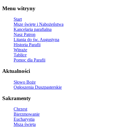
Menu witryny
Start
Msze święte i Nabożeństwa
Kancelaria parafialna
Nasz Patron
Litania do św. Augustyna
Historia Parafii
Witraże
Tablice
Pomoc dla Parafii
Aktualności
Słowo Boże
Ogłoszenia Duszpasterskie
Sakramenty
Chrzest
Bierzmowanie
Eucharystia
Msza święta