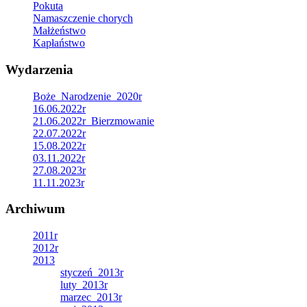
Pokuta
Namaszczenie chorych
Małżeństwo
Kapłaństwo
Wydarzenia
Boże_Narodzenie_2020r
16.06.2022r
21.06.2022r_Bierzmowanie
22.07.2022r
15.08.2022r
03.11.2022r
27.08.2023r
11.11.2023r
Archiwum
2011r
2012r
2013
styczeń_2013r
luty_2013r
marzec_2013r